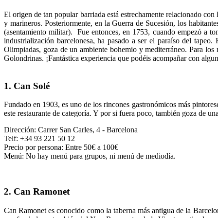
El origen de tan popular barriada está estrechamente relacionado con l
y marineros. Posteriormente, en la Guerra de Sucesión, los habitant
(asentamiento militar). Fue entonces, en 1753, cuando empezó a tom
industrialización barcelonesa, ha pasado a ser el paraíso del tape
Olimpiadas, goza de un ambiente bohemio y mediterráneo. Para los n
Golondrinas. ¡Fantástica experiencia que podéis acompañar con algunas
1. Can Solé
Fundado en 1903, es uno de los rincones gastronómicos más pintores
este restaurante de categoría. Y por si fuera poco, también goza de un
Dirección: Carrer San Carles, 4 - Barcelona
Telf: +34 93 221 50 12
Precio por persona: Entre 50€ a 100€
Menú: No hay menú para grupos, ni menú de mediodía.
2. Can Ramonet
Can Ramonet es conocido como la taberna más antigua de la Barcelone