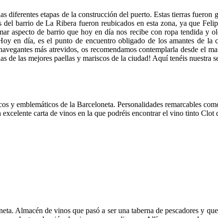
as diferentes etapas de la construcción del puerto. Estas tierras fuero
es del barrio de La Ribera fueron reubicados en esta zona, ya que Fe
ar aspecto de barrio que hoy en día nos recibe con ropa tendida y ol
o. Hoy en día, es el punto de encuentro obligado de los amantes de l
avegantes más atrevidos, os recomendamos contemplarla desde el mar 
 de las mejores paellas y mariscos de la ciudad! Aquí tenéis nuestra s
cos y emblemáticos de la Barceloneta. Personalidades remarcables com
a excelente carta de vinos en la que podréis encontrar el vino tinto Clot
ta. Almacén de vinos que pasó a ser una taberna de pescadores y que en