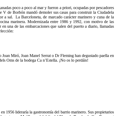
n ganadas poco a poco al mar y fueron a priori, ocupadas por pescadores
lipe V de Borbón mandó demoler sus casas para construir la Ciudadela
or a sal. La Barceloneta, de marcado carácter marinero y cuna de la
a cocina marinera. Modernizada entre 1986 y 1992, con motivo de las
en una de las embarcaciones que salen del puerto a diario, llamadas
elección:
o Joan Miró, Joan Manel Serrat o Dr Fleming han degustado paella en
 dels Oms de la bodega Ca n’Estella. ¡No os lo perdáis!
 1956 lideraría la gastronomía del barrio marinero. Sus propietarios