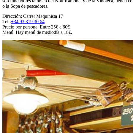
son fundadores también del Nou Ramonet y de la Vinoteca, tienda con
o la Sopa de pescadores.
Dirección: Carrer Maquinista 17
Telf:
+34 93 319 30 64
Precio por persona: Entre 25€ a 60€
Menú: Hay menú de mediodía a 18€.