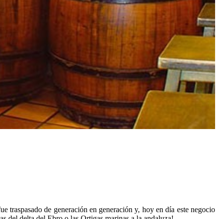
 fue traspasado de generación en generación y, hoy en día este negocio
as del delta del Ebro o las Ortigas marinas a la andaluza!