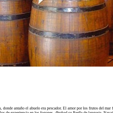
a, donde antaño el abuelo era pescador. El amor por los frutos del mar
años de experiencia en los fogones. ¡Probad su Paella de langosta, Navaj