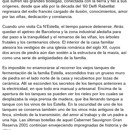
que sufren las grandes bodegas, conectada con la tierra y fiel a sus
orígenes, desde que allá por la década del ’60 Delfí Rabetllat
regresara del exilio francés cargado de ilusión, conocimientos, amor
por las viñas, dedicación y constancia.
Cuando uno visita Ca N’Estella, el tiempo parece detenerse. Atrás
quedan el ajetreo de Barcelona y la zona industrial aledaña para
dar paso a la tranquilidad y el remanso de las viñas, los árboles
frutales y los centenarios olivos. El interior de la casa familiar
atesora los vestigios de una iglesia románica del siglo XII, cuyos
dos arcos de piedra aún dan sostén a la estructura de la masía, así
como una serie de antigüedades de la familia.
Es imposible no enamorarse al recorrer los viejos tanques de
fermentación de la familia Estella, escondidos tras un grueso muro
de piedra en el lado norte de la casa y recubiertos por lozas de
cerámica. Allí se esconden los secretos de los tiempos anteriores a
la electricidad, en que todo era manual y artesanal. Encima de la
apertura de los tanques se pueden ver los rieles por los cuales se
desplazaba la vieja prensa de madera, que iba llenando tanque a
tanque con los vinos de los Estella. En la oscuridad de uno de los
tanques se conserva también uno de los vinos más antiguos de la
finca, símbolo de la transmisión, del amor al trabajo y de un padre a
una hija. Las últimas botellas de aquel Cabernet Sauvignon Gran
Reserva 2001 continúan envejeciendo impregnadas de historia y de