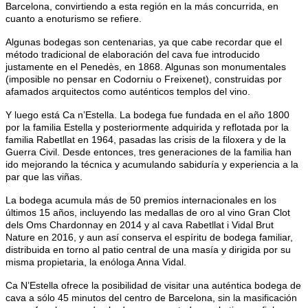
Barcelona, convirtiendo a esta región en la más concurrida, en
cuanto a enoturismo se refiere.
Algunas bodegas son centenarias, ya que cabe recordar que el
método tradicional de elaboración del cava fue introducido
justamente en el Penedès, en 1868. Algunas son monumentales
(imposible no pensar en Codorniu o Freixenet), construidas por
afamados arquitectos como auténticos templos del vino.
Y luego está Ca n’Estella. La bodega fue fundada en el año 1800
por la familia Estella y posteriormente adquirida y reflotada por la
familia Rabetllat en 1964, pasadas las crisis de la filoxera y de la
Guerra Civil. Desde entonces, tres generaciones de la familia han
ido mejorando la técnica y acumulando sabiduría y experiencia a la
par que las viñas.
La bodega acumula más de 50 premios internacionales en los
últimos 15 años, incluyendo las medallas de oro al vino Gran Clot
dels Oms Chardonnay en 2014 y al cava Rabetllat i Vidal Brut
Nature en 2016, y aun así conserva el espíritu de bodega familiar,
distribuida en torno al patio central de una masía y dirigida por su
misma propietaria, la enóloga Anna Vidal.
Ca N’Estella ofrece la posibilidad de visitar una auténtica bodega de
cava a sólo 45 minutos del centro de Barcelona, sin la masificación