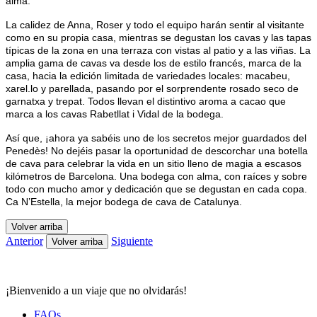
alma.
La calidez de Anna, Roser y todo el equipo harán sentir al visitante
como en su propia casa, mientras se degustan los cavas y las tapas
típicas de la zona en una terraza con vistas al patio y a las viñas. La
amplia gama de cavas va desde los de estilo francés, marca de la
casa, hacia la edición limitada de variedades locales: macabeu,
xarel.lo y parellada, pasando por el sorprendente rosado seco de
garnatxa y trepat. Todos llevan el distintivo aroma a cacao que
marca a los cavas Rabetllat i Vidal de la bodega.
Así que, ¡ahora ya sabéis uno de los secretos mejor guardados del
Penedès! No dejéis pasar la oportunidad de descorchar una botella
de cava para celebrar la vida en un sitio lleno de magia a escasos
kilómetros de Barcelona. Una bodega con alma, con raíces y sobre
todo con mucho amor y dedicación que se degustan en cada copa.
Ca N’Estella, la mejor bodega de cava de Catalunya.
Volver arriba
Anterior
Siguiente
Volver arriba
¡Bienvenido a un viaje que no olvidarás!
FAQs